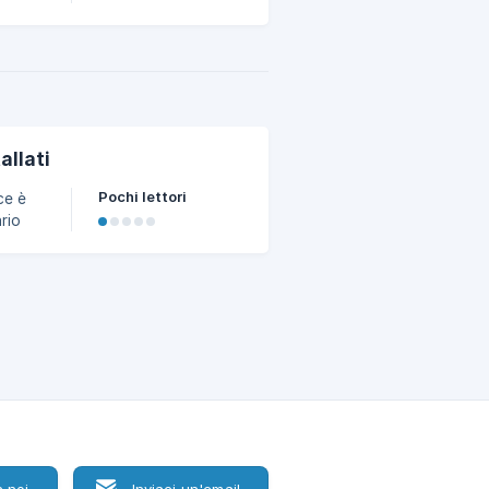
i di
n
allati
Pochi lettori
ario
 1.
ft
 noi
Inviaci un'email