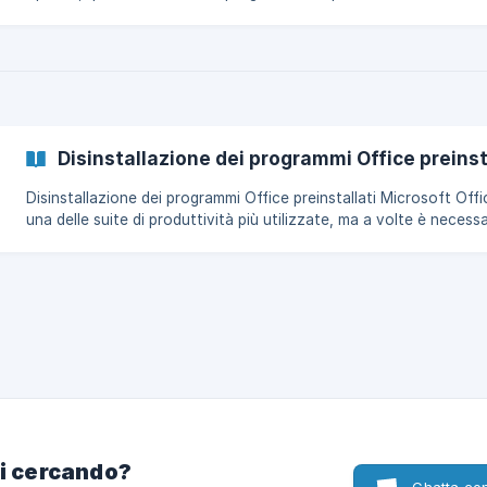
sito web, è possibile che non si attivi o che si verifichino problem
compatibilità. La causa principale è rappresentata dai programmi già
installati sul computer e ancora attivi, anche se si pensa di averli
eliminati tutti. Per questo motivo vi mostriamo ora i passaggi da
seguire per disinstallare tutti i programmi presenti sul computer, i
modo da g
Disinstallazione dei programmi Office preinst
Disinstallazione dei programmi Office preinstallati Microsoft Office è
una delle suite di produttività più utilizzate, ma a volte è necess
disinstallarla per risolvere problemi, liberare spazio o cambiare
versione. Di seguito trovi i passaggi di base per Windows e macOS.
Disinstallare Office su Windows Usare le Impostazioni di Windows Vai
su Start → Impostazioni → App → App installate. Cerca “Microso
Office” nell’elenco, cliccaci sopra e seleziona *Disinstalla
ai cercando?
Chatta con