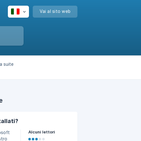
Vai al sito web
a suite
e
allati?
Alcuni lettori
osoft
stro